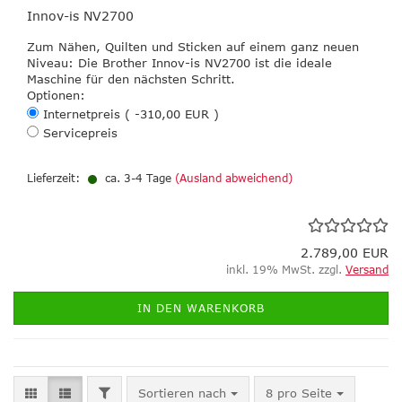
Innov-is NV2700
Zum Nähen, Quilten und Sticken auf einem ganz neuen
Niveau: Die Brother Innov-is NV2700 ist die ideale
Maschine für den nächsten Schritt.
Optionen:
Internetpreis ( -310,00 EUR )
Servicepreis
Lieferzeit:
ca. 3-4 Tage
(Ausland abweichend)
2.789,00 EUR
inkl. 19% MwSt. zzgl.
Versand
IN DEN WARENKORB
FILTER
Sortieren nach
pro Seite
Sortieren nach
8 pro Seite