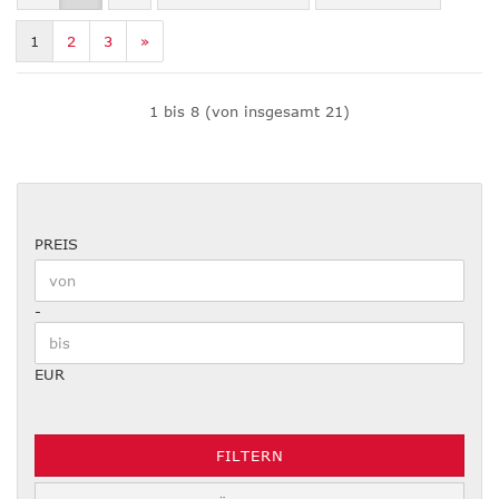
1
2
3
»
1
bis
8
(von insgesamt
21
)
PREIS
PREIS
Preis bis
-
EUR
FILTERN