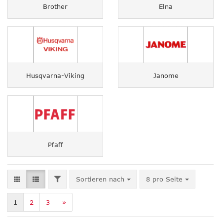
Brother
Elna
Husqvarna-Viking
Janome
Pfaff
FILTER
Sortieren nach
pro Seite
Sortieren nach
8 pro Seite
1
2
3
»