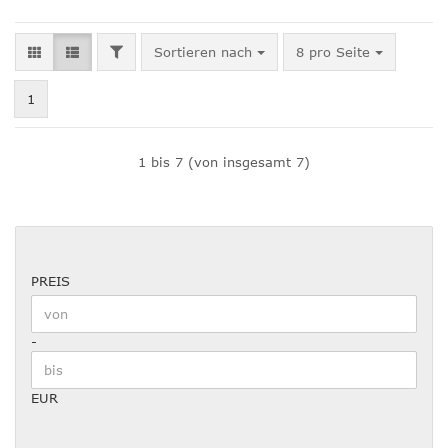
FILTER
Sortieren nach
pro Seite
Sortieren nach
8 pro Seite
1
1
bis
7
(von insgesamt
7
)
PREIS
PREIS
Preis bis
-
EUR