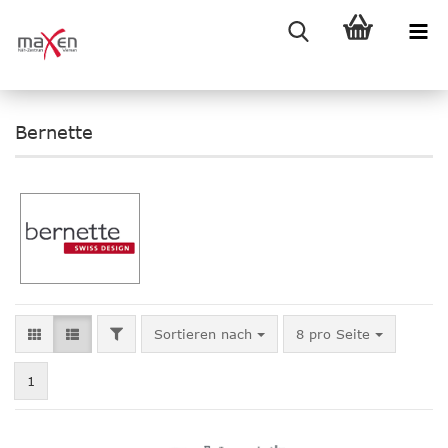
Bernette
FILTER
Sortieren nach
pro Seite
Sortieren nach
8 pro Seite
1