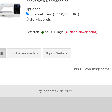
innovativen Nähmaschine.
Optionen:
Internetpreis ( -150,00 EUR )
Servicepreis
Lieferzeit:
ca. 3-4 Tage
(Ausland abweichend)
Sortieren nach
pro Seite
Sortieren nach
8 pro Seite
1
bis
8
(von insgesamt
© naehmax.de 2025