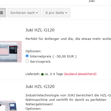
Juki
Sortieren nach
pro Seite
Sortieren nach
8 pro Seite
Juki HZL-G120
Perfekt für Anfänger und die, die etwas mehr wolle
Optionen:
Internetpreis ( -50,00 EUR )
Servicepreis
Lieferzeit:
ca. 3-4 Tage
(Ausland abweichend)
Juki HZL-G320
Industrietechnologie von JUKI bereichert die HZL-
Nähmaschine und verhilft ihr damit zu perfekten
Nähergebnissen!
Optionen: