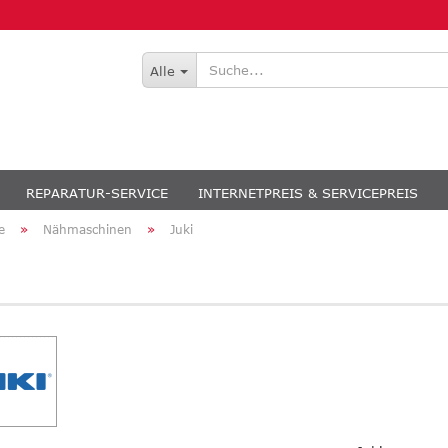
Alle
REPARATUR-SERVICE
INTERNETPREIS & SERVICEPREIS
»
»
e
Nähmaschinen
Juki